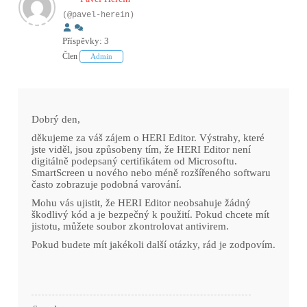
(@pavel-herein)
Příspěvky: 3
Člen
Admin
Dobrý den,
děkujeme za váš zájem o HERI Editor. Výstrahy, které
jste viděl, jsou způsobeny tím, že HERI Editor není
digitálně podepsaný certifikátem od Microsoftu.
SmartScreen u nového nebo méně rozšířeného softwaru
často zobrazuje podobná varování.
Mohu vás ujistit, že HERI Editor neobsahuje žádný
škodlivý kód a je bezpečný k použití. Pokud chcete mít
jistotu, můžete soubor zkontrolovat antivirem.
Pokud budete mít jakékoli další otázky, rád je zodpovím.