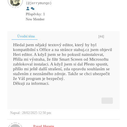
(@jerrymungo)
Příspěvky: 1
New Member
Úvodní téma
[#4]
Hledal jsem nějaký textový editor, který by byl
kompatibilní s Office a na stránce stahuj.cz jsem objevil
Heri editor. A když jsem se ho pokusil nainstalovat,
Přišla mi výstraha, že filtr Smart Screen od Microsoftu
zablokoval instalaci. A když jsem si dal Přesto spustit,
přišlo mi ještě další strašení, zda opravdu souhlasím se
stažením z neznámého zdroje. Takže se chci ubezpečit
že Váš program je bezpečný.
Děkuji za informaci.
Napsal : 28/02/2025 12:50 pm
Pavel Herein